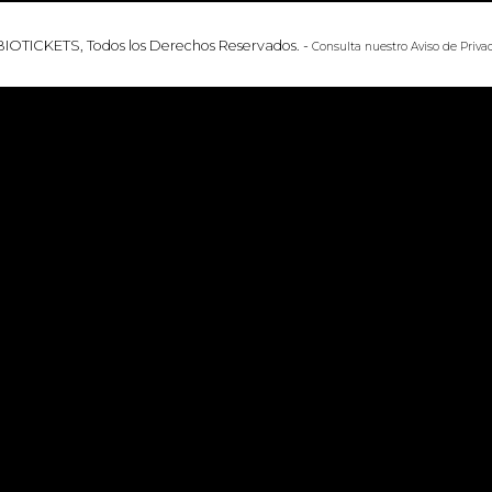
BIOTICKETS, Todos los Derechos Reservados.
-
Consulta nuestro
Aviso de Priva