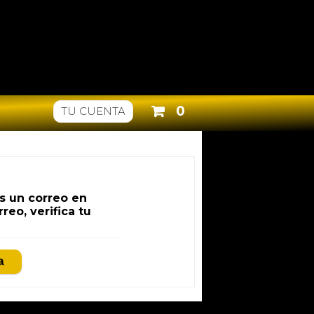
0
TU CUENTA
ás un correo en
reo, verifica tu
a