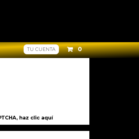
0
TU CUENTA
APTCHA, haz
clic aquí