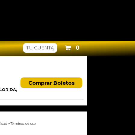
0
TU CUENTA
Comprar Boletos
LORIDA,
cidad
y
Términos de uso
.